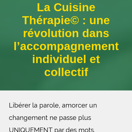
La Cuisine
Thérapie© : une
révolution dans
l’accompagnement
individuel et
collectif
Libérer la parole, amorcer un 
changement ne passe plus 
UNIQUEMENT par des mots.